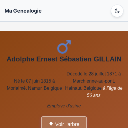
Ma Genealogie
Adolphe Ernest Sébastien GILLAIN
Décédé le 28 juillet 1871 à
Né le 07 juin 1815 à
Marchienne-au-pont,
Morialmé, Namur, Belgique
Hainaut, Belgique
à l'âge de
56 ans
Employé d'usine
🌳 Voir l'arbre