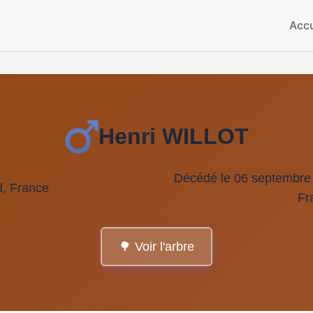
Accu
Henri WILLOT
Décédé le 06 septembre 
d, France
Fr
🌳 Voir l'arbre