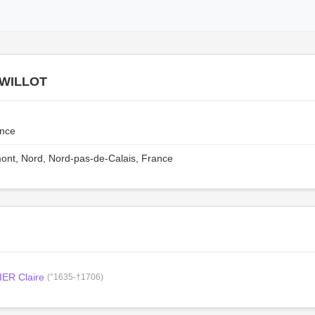
 WILLOT
ance
nt, Nord, Nord-pas-de-Calais, France
ER Claire
(°1635-†1706)