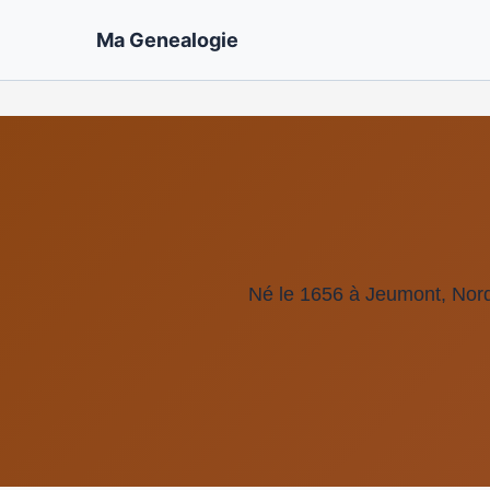
Ma Genealogie
Né le 1656 à Jeumont, Nor