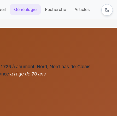
eil
Généalogie
Recherche
Articles
1726 à Jeumont, Nord, Nord-pas-de-Calais,
ance
à l'âge de 70 ans