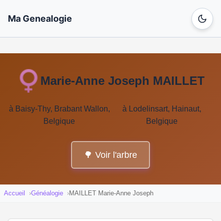
Ma Genealogie
Marie-Anne Joseph MAILLET
à Baisy-Thy, Brabant Wallon,
à Lodelinsart, Hainaut,
Belgique
Belgique
🌳 Voir l'arbre
Accueil
Généalogie
MAILLET Marie-Anne Joseph