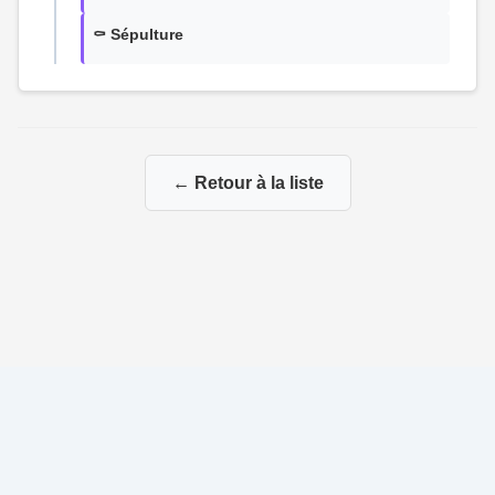
⚰️ Sépulture
← Retour à la liste
© 2026 Ma Genealogie
|
Propulsé par
Gene-Niegles
|