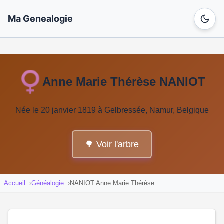
Ma Genealogie
Anne Marie Thérèse NANIOT
Née le 20 janvier 1819 à Gelbressée, Namur, Belgique
🌳 Voir l'arbre
Accueil
Généalogie
NANIOT Anne Marie Thérèse