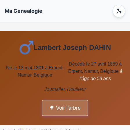
Ma Genealogie
Lambert Joseph DAHIN
Décédé le 27 avril 1859 à
Né le 18 mai 1801 à Erpent,
Erpent, Namur, Belgique
à
Namur, Belgique
l'âge de 58 ans
Journalier, Houilleur
🌳 Voir l'arbre