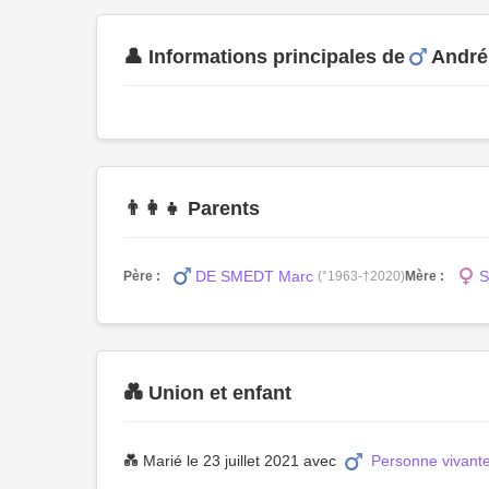
👤 Informations principales de
Andr
👨‍👩‍👧 Parents
DE SMEDT Marc
S
Père :
(°1963-†2020)
Mère :
💑 Union et enfant
💑 Marié le 23 juillet 2021 avec
Personne vivant