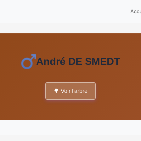
Accu
André DE SMEDT
🌳 Voir l'arbre