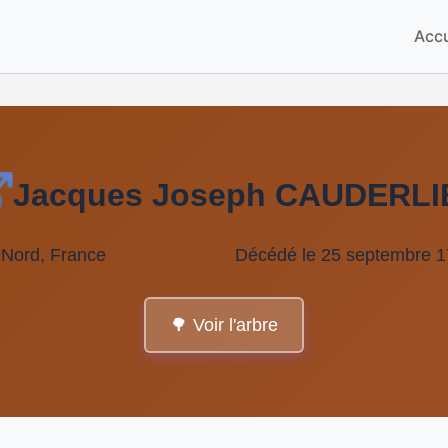
Accu
Jacques Joseph CAUDERLI
, Nord, France
Décédé le 25 septembre 17
🌳 Voir l'arbre