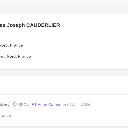
es Joseph CAUDERLIER
 Nord, France
et, Nord, France
SPOULET Anne Catherine
Mère :
(°1724-†1795)
France