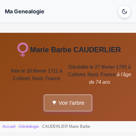
Ma Genealogie
Marie Barbe CAUDERLIER
Décédée le 27 février 1785 à
Née le 10 février 1711 à
Colleret, Nord, France
à l'âge
Colleret, Nord, France
de 74 ans
🌳 Voir l'arbre
Accueil
Généalogie
CAUDERLIER Marie Barbe