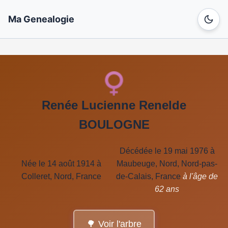
Ma Genealogie
Renée Lucienne Renelde
BOULOGNE
Décédée le 19 mai 1976 à
Née le 14 août 1914 à
Maubeuge, Nord, Nord-pas-
Colleret, Nord, France
de-Calais, France
à l'âge de
62 ans
🌳 Voir l'arbre