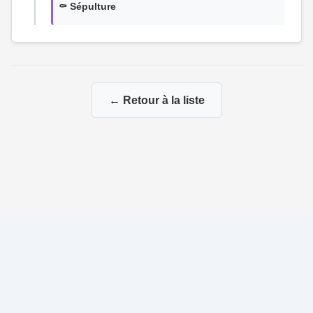
⚰️ Sépulture
← Retour à la liste
© 2026 Ma Genealogie
|
Propulsé par
Gene-Niegles
|
Administration