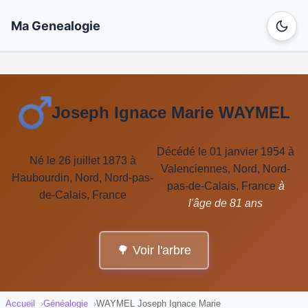
Ma Genealogie
Joseph Ignace Marie WAYMEL
Décédé le 01 janvier 1954 à
Né le 26 juillet 1873 à
Valenciennes, Nord, Nord-
Haubourdin, Nord, Nord-pas-
pas-de-Calais, France
à
de-Calais, France
l'âge de 81 ans
🌳 Voir l'arbre
Accueil
Généalogie
WAYMEL Joseph Ignace Marie