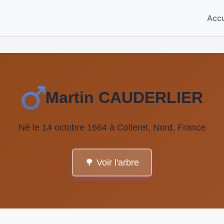
Accu
Martin CAUDERLIER
Né le 14 octobre 1664 à Colleret, Nord, France
🌳 Voir l'arbre