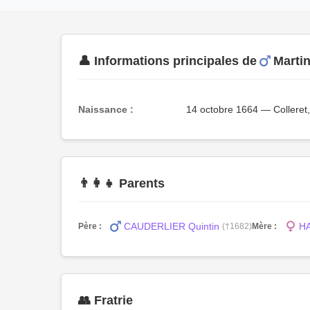
👤 Informations principales de
Marti
Naissance :
14 octobre 1664 — Colleret
👨‍👩‍👧 Parents
CAUDERLIER Quintin
HA
Père :
(†1682)
Mère :
👥 Fratrie