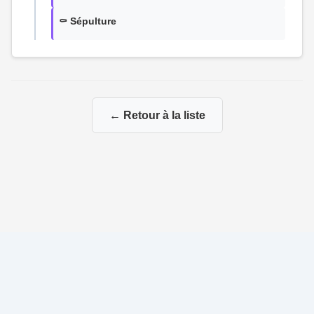
⚰️ Sépulture
← Retour à la liste
© 2026 Ma Genealogie
|
Propulsé par
Gene-Niegles
|