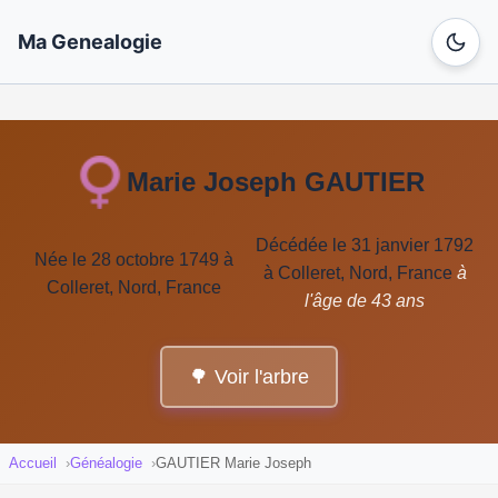
Ma Genealogie
Marie Joseph GAUTIER
Décédée le 31 janvier 1792
Née le 28 octobre 1749 à
à Colleret, Nord, France
à
Colleret, Nord, France
l'âge de 43 ans
🌳 Voir l'arbre
Accueil
Généalogie
GAUTIER Marie Joseph