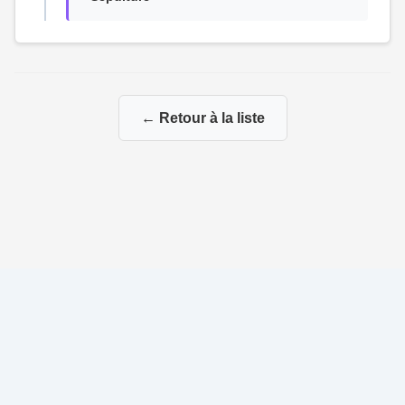
← Retour à la liste
© 2026 Ma Genealogie
|
Propulsé par
Gene-Niegles
|
Administration