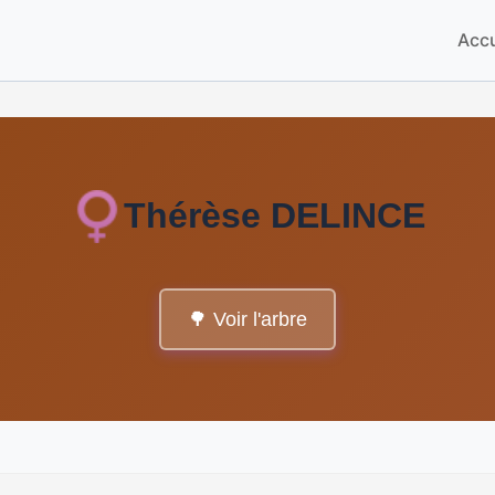
Accu
Thérèse DELINCE
🌳 Voir l'arbre