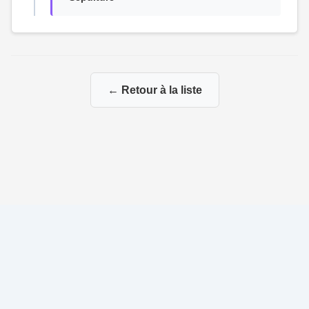
← Retour à la liste
© 2026 Ma Genealogie
|
Propulsé par
Gene-Niegles
|
Administration