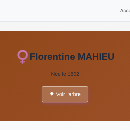
Accu
Florentine MAHIEU
Née le 1802
🌳 Voir l'arbre