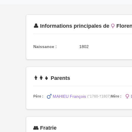
👤 Informations principales de
Flore
Naissance :
1802
👨‍👩‍👧 Parents
MAHIEU François
Père :
(°1760-†1807)
Mère :
👥 Fratrie