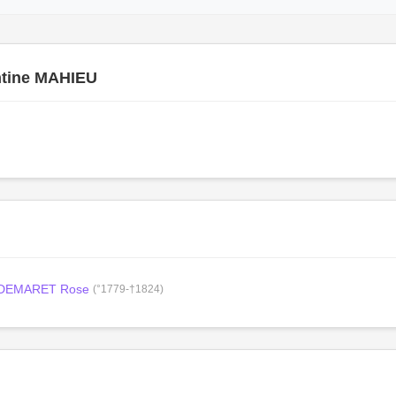
ntine MAHIEU
DEMARET Rose
(°1779-†1824)