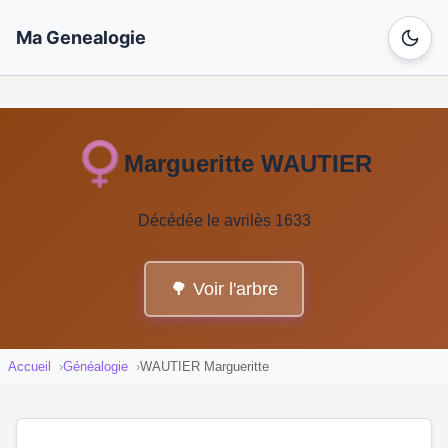
Ma Genealogie
Margueritte WAUTIER
Décédée le avrilès 1633
🌳 Voir l'arbre
Accueil
Généalogie
WAUTIER Margueritte