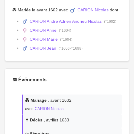
💑 Mariée le avant 1602 avec
CARION Nicolas
dont :
CARION André Adrien Andrieu Nicolas
(°1602)
CARION Anne
(°1604)
CARION Marie
(°1604)
CARION Jean
(°1606-†1698)
📅 Événements
💑 Mariage
, avant 1602
avec
CARION Nicolas
✝️ Décès
, avrilès 1633
⚰️ Sépulture