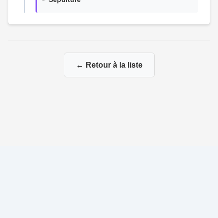
← Retour à la liste
© 2026 Ma Genealogie
|
Propulsé par
Gene-Niegles
|
Administration