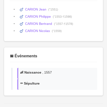
CARION Jean
(°1551)
CARION Philippe
(°1553-†1598)
CARION Bertrand
(°1557-†1578)
CARION Nicolas
(°1559)
📅 Événements
👶 Naissance
, 1557
⚰️ Sépulture