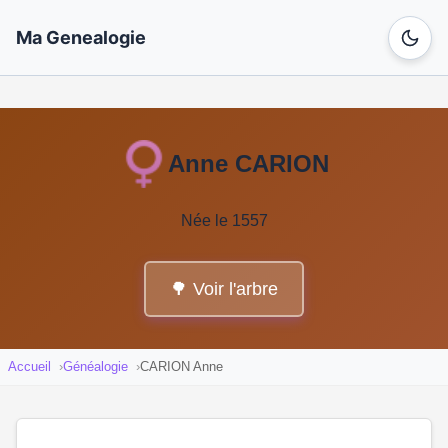
Ma Genealogie
Anne CARION
Née le 1557
🌳 Voir l'arbre
Accueil
Généalogie
CARION Anne