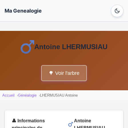
Ma Genealogie
Antoine LHERMUSIAU
🌳 Voir l'arbre
Accueil
Généalogie
LHERMUSIAU Antoine
👤 Informations
Antoine
principales de
LHERMUSIAU