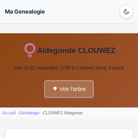
Ma Genealogie
Aldegonde CLOUWEZ
Née le 02 novembre 1738 à Colleret, Nord, France
🌳 Voir l'arbre
Accueil
Généalogie
CLOUWEZ Aldegonde