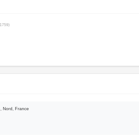
†1759)
e, Nord, France