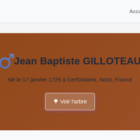
Accu
Jean Baptiste GILLOTEA
Né le 17 janvier 1725 à Cerfontaine, Nord, France
🌳 Voir l'arbre