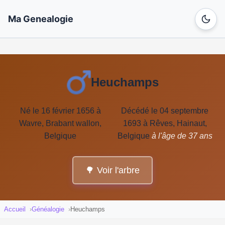
Ma Genealogie
Heuchamps
Né le 16 février 1656 à
Décédé le 04 septembre
Wavre, Brabant wallon,
1693 à Rêves, Hainaut,
Belgique
Belgique
à l'âge de 37 ans
🌳 Voir l'arbre
Accueil
Généalogie
Heuchamps