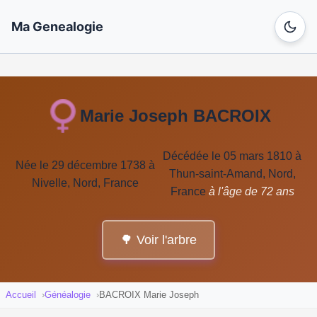
Ma Genealogie
Marie Joseph BACROIX
Décédée le 05 mars 1810 à
Née le 29 décembre 1738 à
Thun-saint-Amand, Nord,
Nivelle, Nord, France
France
à l'âge de 72 ans
🌳 Voir l'arbre
Accueil
Généalogie
BACROIX Marie Joseph