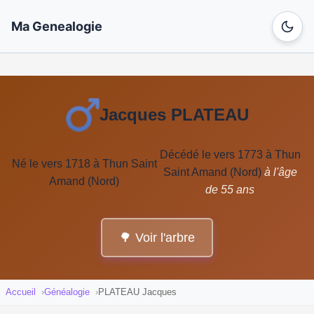
Ma Genealogie
Jacques PLATEAU
Décédé le vers 1773 à Thun
Né le vers 1718 à Thun Saint
Saint Amand (Nord)
à l'âge
Amand (Nord)
de 55 ans
🌳 Voir l'arbre
Accueil
Généalogie
PLATEAU Jacques