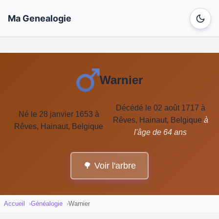
Ma Genealogie
Warnier
Décédé le 02 août 1717 à
Né le 28 janvier 1653 à
Rêves, Hainaut, Belgique
à
Rêves, Hainaut, Belgique
l'âge de 64 ans
🌳 Voir l'arbre
Accueil
Généalogie
Warnier