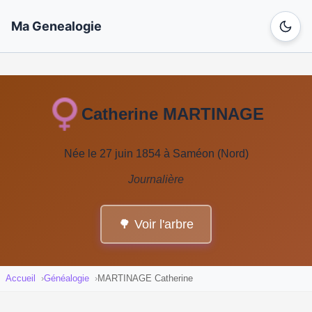
Ma Genealogie
Catherine MARTINAGE
Née le 27 juin 1854 à Saméon (Nord)
Journalière
🌳 Voir l'arbre
Accueil
Généalogie
MARTINAGE Catherine