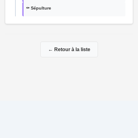
⚰️ Sépulture
← Retour à la liste
© 2026 Ma Genealogie
|
Propulsé par
Gene-Niegles
|