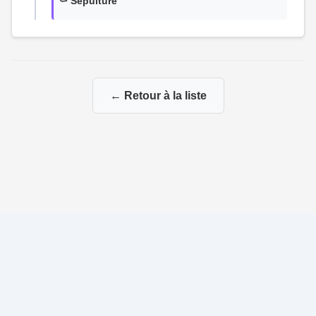
⚰️ Sépulture
← Retour à la liste
© 2026 Ma Genealogie
|
Propulsé par
Gene-Niegles
|
Administration