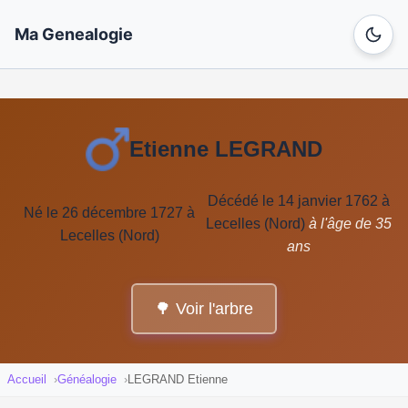
Ma Genealogie
Etienne LEGRAND
Décédé le 14 janvier 1762 à
Né le 26 décembre 1727 à
Lecelles (Nord)
à l'âge de 35
Lecelles (Nord)
ans
🌳 Voir l'arbre
Accueil
Généalogie
LEGRAND Etienne