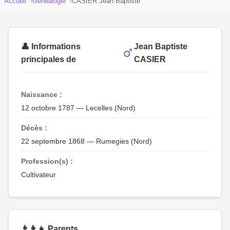
Accueil
Généalogie
CASIER Jean Baptiste
👤 Informations
Jean Baptiste
principales de
CASIER
Naissance :
12 octobre 1787 — Lecelles (Nord)
Décès :
22 septembre 1868 — Rumegies (Nord)
Profession(s) :
Cultivateur
👨‍👩‍👧 Parents