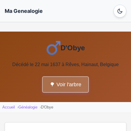
Ma Genealogie
D'Obye
Décédé le 22 mai 1637 à Rêves, Hainaut, Belgique
🌳 Voir l'arbre
Accueil
Généalogie
D'Obye