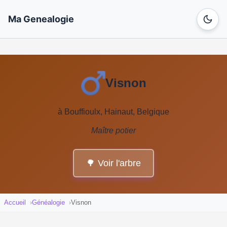
Ma Genealogie
Visnon
à Bouffioulx, Hainaut, Belgique
Maître potier
🌳 Voir l'arbre
Accueil
Généalogie
Visnon