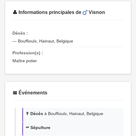
👤 Informations principales de
Visnon
Décès :
— Bouffioulx, Hainaut, Belgique
Profession(s) :
Maître potier
📅 Événements
✝️ Décès
à Bouffioulx, Hainaut, Belgique
⚰️ Sépulture