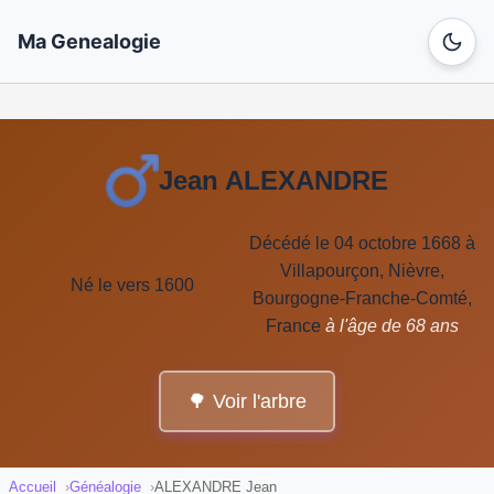
Ma Genealogie
Jean ALEXANDRE
Décédé le 04 octobre 1668 à
Villapourçon, Nièvre,
Né le vers 1600
Bourgogne-Franche-Comté,
France
à l'âge de 68 ans
🌳 Voir l'arbre
Accueil
Généalogie
ALEXANDRE Jean