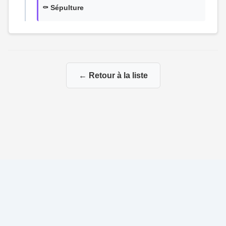
⚰️ Sépulture
← Retour à la liste
© 2026 Ma Genealogie
|
Propulsé par
Gene-Niegles
|
Administration