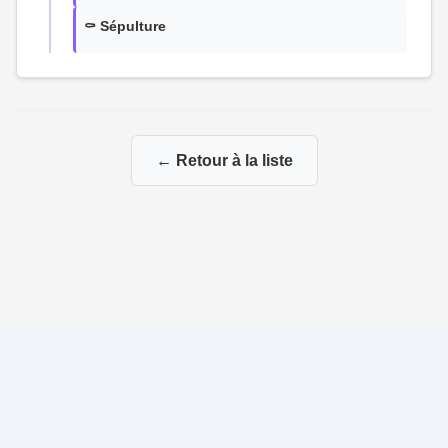
⚰️ Sépulture
← Retour à la liste
© 2026 Ma Genealogie
|
Propulsé par
Gene-Niegles
|