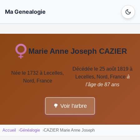
Ma Genealogie
Marie Anne Joseph CAZIER
Décédée le 25 août 1819 à
Née le 1732 à Lecelles,
Lecelles, Nord, France
à
Nord, France
l'âge de 87 ans
🌳 Voir l'arbre
Accueil
Généalogie
CAZIER Marie Anne Joseph