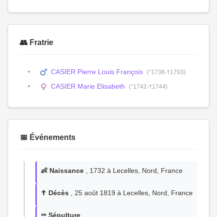
👥 Fratrie
CASIER Pierre Louis François
(°1738-†1793)
CASIER Marie Elisabeth
(°1742-†1744)
📅 Événements
👶 Naissance
, 1732 à Lecelles, Nord, France
✝️ Décès
, 25 août 1819 à Lecelles, Nord, France
⚰️ Sépulture