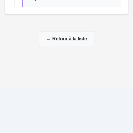
← Retour à la liste
© 2026 Ma Genealogie
|
Propulsé par
Gene-Niegles
|
Administration