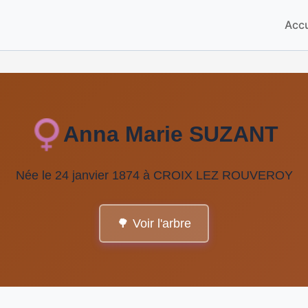
Accu
Anna Marie SUZANT
Née le 24 janvier 1874 à CROIX LEZ ROUVEROY
🌳 Voir l'arbre