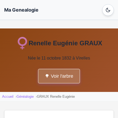
Ma Genealogie
Renelle Eugénie GRAUX
Née le 11 octobre 1832 à Virelles
🌳 Voir l'arbre
Accueil
Généalogie
GRAUX Renelle Eugénie