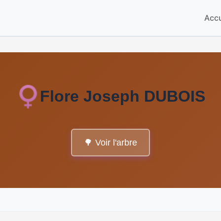
Accu
Flore Joseph DUBOIS
🌳 Voir l'arbre