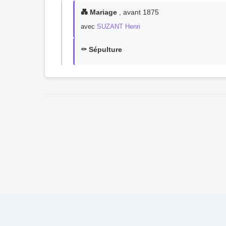
💑 Mariage
, avant 1875
avec
SUZANT Henri
⚰️ Sépulture