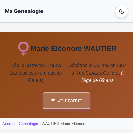
Ma Genealogie
Marie Eléonore WAUTIER
Née le 08 février 1788 à
Décédée le 30 janvier 1857
Damousies (Nord pas de
à Rue Cayaux Colleret
à
Calais)
l'âge de 69 ans
🌳 Voir l'arbre
Accueil
Généalogie
WAUTIER Marie Eléonore