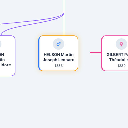
ON
HELSON Martin
GILBERT P
tin
Joseph Léonard
Théodoli
sidore
1833
1839