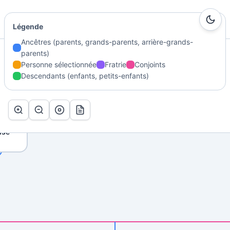
Ma Genealogie
Légende
Ancêtres (parents, grands-parents, arrière-grands-
parents)
Accueil
/
Généalogie
/
HELSON Martin Joseph Léonard
/
Arbre
Personne sélectionnée
Fratrie
Conjoints
Descendants (enfants, petits-enfants)
Arbre de HELSON Martin Joseph Léonard
Marie
ise